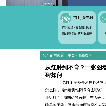
前列腺专科
前列腺炎
/
慢性前列腺炎
前列腺增生
/
前列腺囊肿
您当前的位置：
主页
>
附睾炎
>
从红肿到不育？一张图
碑如何
男性附睾炎是泌尿外科常见
怎么样，渭南看男性附睾炎去哪好：1
业男科.4、渭南益健医院。有人去
院是啥医院，渭南益健医院是公立还