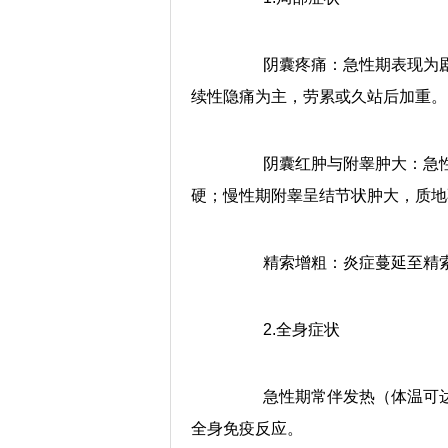
阴囊疼痛：急性期表现为剧
续性隐痛为主，劳累或久站后加重。
阴囊红肿与附睾肿大：急性
硬；慢性期附睾呈结节状肿大，质地
精索增粗：炎症蔓延至精索
2.全身症状
急性期常伴发热（体温可达3
全身免疫反应。