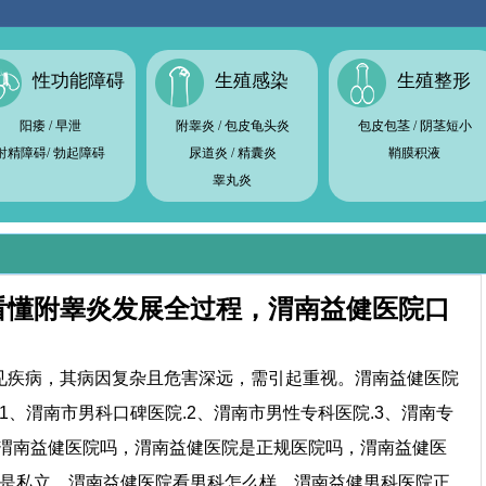
性功能障碍
生殖感染
生殖整形
阳痿
/
早泄
附睾炎
/
包皮龟头炎
包皮包茎
/
阴茎短小
射精障碍
/
勃起障碍
尿道炎
/
精囊炎
鞘膜积液
睾丸炎
看懂附睾炎发展全过程，渭南益健医院口
疾病，其病因复杂且危害深远，需引起重视。渭南益健医院
、渭南市男科口碑医院.2、渭南市男性专科医院.3、渭南专
过渭南益健医院吗，渭南益健医院是正规医院吗，渭南益健医
是私立，渭南益健医院看男科怎么样，渭南益健男科医院正