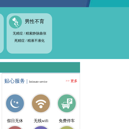
男性不育
无精症
/
精索静脉曲张
死精症
/
精液不液化
贴心服务 |
>> 更多
Intimate service
假日无休
无线wifi
免费停车