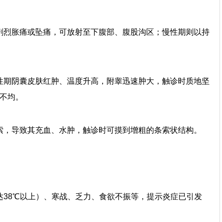
烈胀痛或坠痛，可放射至下腹部、腹股沟区；慢性期则以持
期阴囊皮肤红肿、温度升高，附睾迅速肿大，触诊时质地坚
不均。
，导致其充血、水肿，触诊时可摸到增粗的条索状结构。
8℃以上）、寒战、乏力、食欲不振等，提示炎症已引发