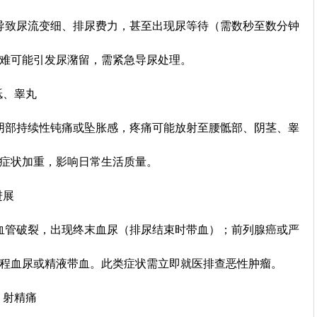
致尿流变细、排尿费力，甚至出现尿等待（需数秒至数分钟
困难可能引发尿潴留，需紧急导尿处理。
骶、睾丸
部持续性钝痛或坠胀感，疼痛可能放射至腰骶部、阴茎、睾
时症状加重，影响日常生活质量。
进展
管破裂，出现终末血尿（排尿结束时带血）；前列腺癌或严
全程血尿或精液带血。此类症状需立即就医排查恶性肿瘤。
、射精痛