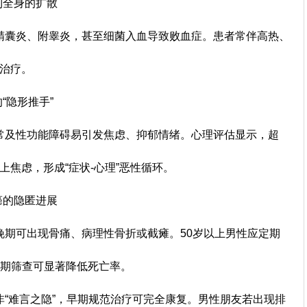
到全身的扩散
囊炎、附睾炎，甚至细菌入血导致败血症。患者常伴高热、
染治疗。
“隐形推手”
及性功能障碍易引发焦虑、抑郁情绪。心理评估显示，超
上焦虑，形成“症状-心理”恶性循环。
癌的隐匿进展
可出现骨痛、病理性骨折或截瘫。50岁以上男性应定期
早期筛查可显著降低死亡率。
难言之隐”，早期规范治疗可完全康复。男性朋友若出现排