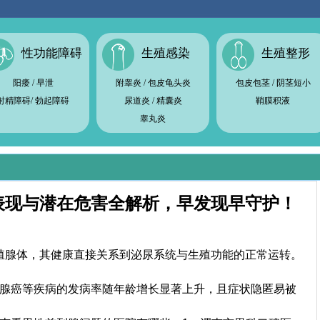
性功能障碍
生殖感染
生殖整形
阳痿
/
早泄
附睾炎
/
包皮龟头炎
包皮包茎
/
阴茎短小
射精障碍
/
勃起障碍
尿道炎
/
精囊炎
鞘膜积液
睾丸炎
表现与潜在危害全解析，早发现早守护！
腺体，其健康直接关系到泌尿系统与生殖功能的正常运转。
腺癌等疾病的发病率随年龄增长显著上升，且症状隐匿易被