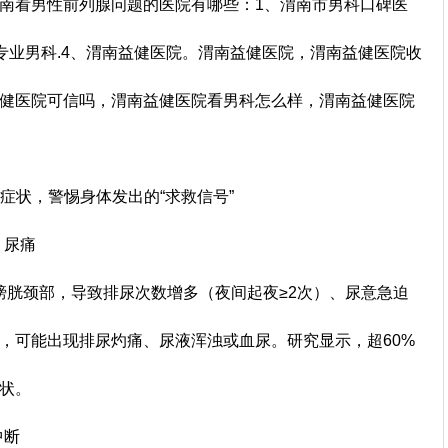
南看男性前列腺问题的医院有哪些：1、渭南市男科口碑医
南专业男科.4、渭南益健医院。渭南益健医院，渭南益健医院收
健医院可信吗，渭南益健医院看男科怎么样，渭南益健医院
。
状，警惕身体发出的“求救信号”
、尿痛
颈部，导致排尿次数增多（夜间起夜≥2次）、尿意急迫
，可能出现排尿灼痛、尿液浑浊或血尿。研究显示，超60%
症状。
中断