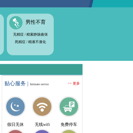
男性不育
无精症
/
精索静脉曲张
死精症
/
精液不液化
贴心服务 |
>> 更多
Intimate service
假日无休
无线wifi
免费停车